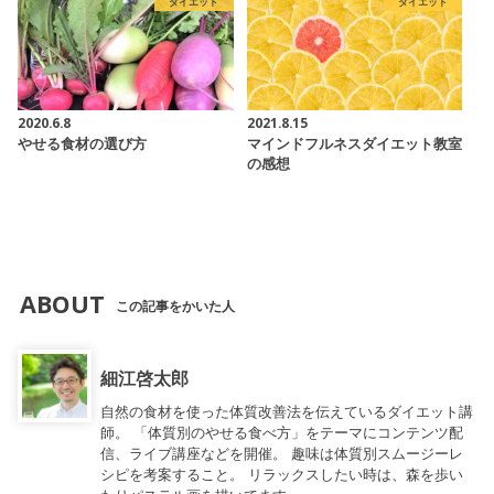
ダイエット
ダイエット
2020.6.8
2021.8.15
やせる食材の選び方
マインドフルネスダイエット教室
の感想
ABOUT
この記事をかいた人
細江啓太郎
自然の食材を使った体質改善法を伝えているダイエット講
師。 「体質別のやせる食べ方」をテーマにコンテンツ配
信、ライブ講座などを開催。 趣味は体質別スムージーレ
シピを考案すること。 リラックスしたい時は、森を歩い