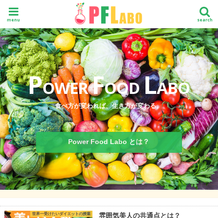
menu
search
P
F
L
OWER
OOD
ABO
食べ方が変われば、生き方が変わる。
Power Food Labo とは？
世界一受けたいダイエットの授業
雰囲気美人の共通点とは？